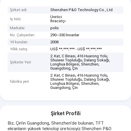
Şirket adı
Shenzhen P&O Technology Co., Ltd
Üretici
İş türü:
İhracatçı
Markalar:
polis
No. Çalışanları:
290~330 İnsanlar
Yıl kurulan:
2008
Yıllık satış:
US$ **,***,*** - US$ **,***,***
2. Kat, C Binası, 416 Huarong Yolu,
Shuiwei Topluluğu, Dalang Sokağı,
Şirketin Yeri
Longhua Bölgesi, Shenzhen,
Guangdong, Çin
2. Kat, C Binası, 416 Huarong Yolu,
Shuiwei Topluluğu, Dalang Sokağı,
fabrika yeri
Longhua Bölgesi, Shenzhen,
Guangdong, Çin
Şirket Profili
Biz, Çin'in Guangdong, Shenzhen'de bulunan, TFT
ekranların yüksek teknoloji üreticisiyiz.Shenzhen P&O