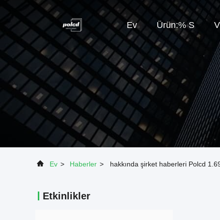
Ev
Ürün:% S
V
Ev
>
Haberler
>
hakkında şirket haberleri Polcd 1.
Etkinlikler