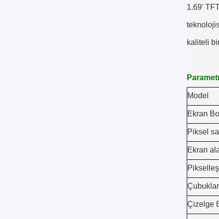
1.69' TFT
teknoloji
kaliteli 
Parametr
Model
Ekran Bo
Piksel sa
Ekran al
Pikselle
Çubuklar
Çizelge 