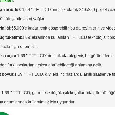
likleri
:
çözünürlük:
1.69 '' TFT LCD'nin tipik olarak 240x280 piksel çözü
üntüleyebilmesini sağlar.
nliği:
65.000'e kadar renk gösterebilir, bu da resimlerin ve video
ç tüketimi:
1.69' ekranında kullanılan TFT LCD teknolojisi tipik
ihazlar için önemlidir.
kış açısı:
1.69 '' TFT LCD'nin tipik olarak geniş bir görüntüleme
an farklı açılardan açıkça görülebileceği anlamına gelir.
 boyut:
1.69 '' TFT LCD, giyilebilir cihazlarda, akıllı saatler ve 
:
1.69 '' TFT LCD, genellikle düşük ışık koşullarında görünürlüğü a
a ortamlarında kullanılmak için uygundur.