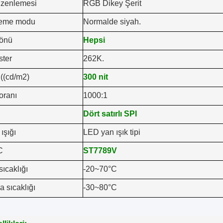
üzenlemesi
RGB Dikey Şerit
leme modu
Normalde siyah.
önü
Hepsi
ter
262K.
 ((cd/m2)
300 nit
oranı
1000:1
Dört satırlı SPI
ışığı
LED yan ışık tipi
C
ST7789V
ıcaklığı
-20~70°C
 sıcaklığı
-30~80°C