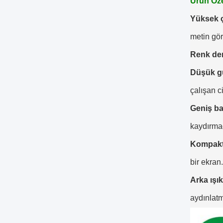
Ürün Özel
Yüksek 
metin gör
Renk deri
Düşük gü
çalışan c
Geniş ba
kaydırmad
Kompakt
bir ekran.
Arka ışık
aydınlatm