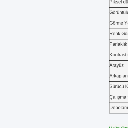
Piksel d
Görüntü
Görme Y
Renk Gös
Parlaklık
Kontrast 
Arayüz
Arkaplan 
Sürücü I
Çalışma s
Depolama