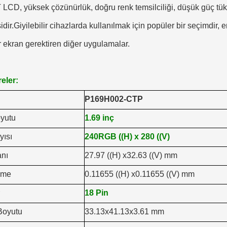
 LCD, yüksek çözünürlük, doğru renk temsilciliği, düşük güç tük
sidir.Giyilebilir cihazlarda kullanılmak için popüler bir seçimdir,
bir ekran gerektiren diğer uygulamalar.
eler:
P169H002-CTP
yutu
1.69 inç
yısı
240RGB ((H) x 280 ((V)
anı
27.97 ((H) x32.63 ((V) mm
şme
0.11655 ((H) x0.11655 ((V) mm
18 Pin
Boyutu
33.13x41.13x3.61 mm