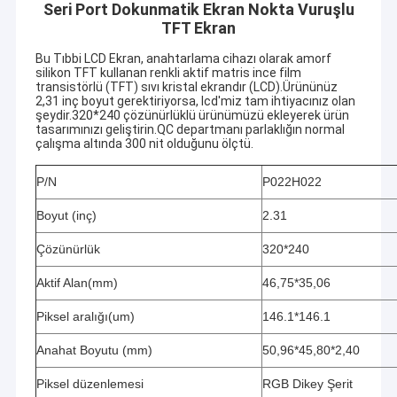
Seri Port Dokunmatik Ekran Nokta Vuruşlu
TFT Ekran
Bu Tıbbi LCD Ekran, anahtarlama cihazı olarak amorf
silikon TFT kullanan renkli aktif matris ince film
transistörlü (TFT) sıvı kristal ekrandır (LCD).Ürününüz
2,31 inç boyut gerektiriyorsa, lcd'miz tam ihtiyacınız olan
şeydir.320*240 çözünürlüklü ürünümüzü ekleyerek ürün
tasarımınızı geliştirin.QC departmanı parlaklığın normal
çalışma altında 300 nit olduğunu ölçtü.
P/N
P022H022
Boyut (inç)
2.31
Çözünürlük
320*240
Aktif Alan(mm)
46,75*35,06
Piksel aralığı(um)
146.1*146.1
Anahat Boyutu (mm)
50,96*45,80*2,40
Piksel düzenlemesi
RGB Dikey Şerit