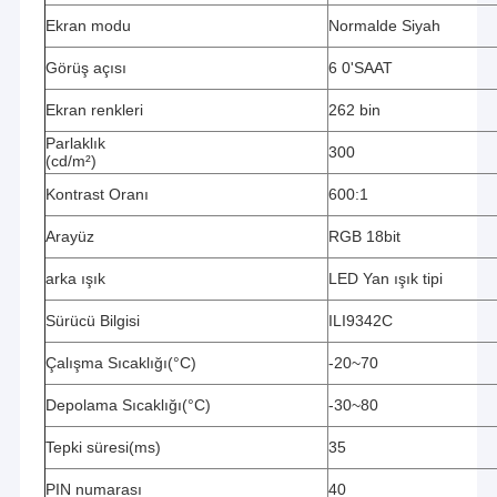
Ekran modu
Normalde Siyah
Görüş açısı
6 0'SAAT
Ekran renkleri
262 bin
Parlaklık
300
(cd/m²)
Kontrast Oranı
600:1
Arayüz
RGB 18bit
arka ışık
LED Yan ışık tipi
Sürücü Bilgisi
ILI9342C
Çalışma Sıcaklığı(°C)
-20~70
Depolama Sıcaklığı(°C)
-30~80
Tepki süresi(ms)
35
PIN numarası
40