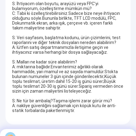
S: İhtiyacım olan boyutu, arayüzü veya FPC'yi
bulamıyorum, özelleştirme mümkün mü?
C: Tabii ki özelleştirebilirsiniz.Sadece bize neye ihtiyacın
olduğunu söyle.Bununla birlikte, TFT LCD modülü, FPC,
Dokunmatik ekran, arka ışık, çerçeve vb. içeren farklı
takım maliyetine sahiptir.
S: Veri sayfasını, başlatma kodunu, ürün çizimlerini, test
raporlarını ve diğer teknik dosyaları nereden alabilirim?
A: lütfen satış departmanımızla iletişime geçin ve
ihtiyacınız varsa herhangi bir dosya sağlayacağız.
S: Malları ne kadar süre alabilirim?
A: miktarına bağlıdır.Envanterimiz ağırlıklı olarak
hammadde, yarı mamul ve az sayıda mamuldür.Stokta
bulunan numuneler 3 gün içinde gönderilecektir;Küçük
toplu teslimat, üretim dahil 15-20 iş günü sürer;Büyük
toplu teslimat 20-30 iş günü sürer.Sipariş vermeden önce
sizin için zaman maliyetini listeleyeceğiz.
S: Ne tür bir ambalaj?Taşıma işlemi zarar görür mü?
Ev
A: nakliye güvenliğini sağlamak için köpük kutu ile anti-
Biz, Çin'in Guangdong, Shenzhen'de bulunan, TFT
statik torbalarda paketlenmiştir.
Ürün:% s
ekranların yüksek teknoloji üreticisiyiz.
Shenzhen
P&O Technology Co., Ltd
2008 yılında kurulmuştur.
VR Gösterisi
Güçlü otomatik üretim ekipmanlarına, Ar-Ge ve
Recommended Products