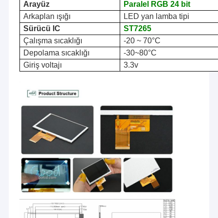
Arayüz
Paralel RGB 24 bit
Arkaplan ışığı
LED yan lamba tipi
Sürücü IC
ST7
265
Çalışma sıcaklığı
-20 ~ 70
°C
Depolama sıcaklığı
-30~80
°C
Giriş voltajı
3.3v