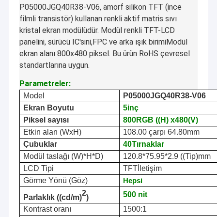
P05000JGQ40R38-V06, amorf silikon TFT (ince
filmli transistör) kullanan renkli aktif matris sıvı
kristal ekran modülüdür. Modül renkli TFT-LCD
panelini, sürücü IC'sini,FPC ve arka ışık birimiModül
ekran alanı 800x480 piksel. Bu ürün RoHS çevresel
standartlarına uygun.
Parametreler:
Model
P05000JGQ40R38-V06
Ekran Boyutu
5
inç
Piksel sayısı
800
RGB ((H) x
48
0(V)
Etkin alan (WxH)
108.00 çarpı 64.80
mm
Çubuklar
40
Tırnaklar
Modül taslağı (W)
*
H
*
D)
120.8
*
75.95*2.9 ((Tip)
mm
LCD Tipi
TFT
İletişim
Görme Yönü (Göz)
Hepsi
2
50
0
nit
Parlaklık ((cd/m)
)
Kontrast oranı
150
0
:1