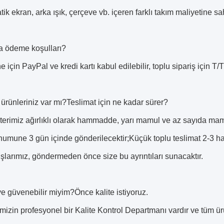
k ekran, arka ışık, çerçeve vb. içeren farklı takım maliyetine sah
a ödeme koşulları?
 için PayPal ve kredi kartı kabul edilebilir, toplu sipariş için T
 ürünleriniz var mı?Teslimat için ne kadar sürer?
terimiz ağırlıklı olarak hammadde, yarı mamul ve az sayıda ma
umune 3 gün içinde gönderilecektir;Küçük toplu teslimat 2-3 haf
ışlarımız, göndermeden önce size bu ayrıntıları sunacaktır.
ye güvenebilir miyim?Önce kalite istiyoruz.
imizin profesyonel bir Kalite Kontrol Departmanı vardır ve tüm