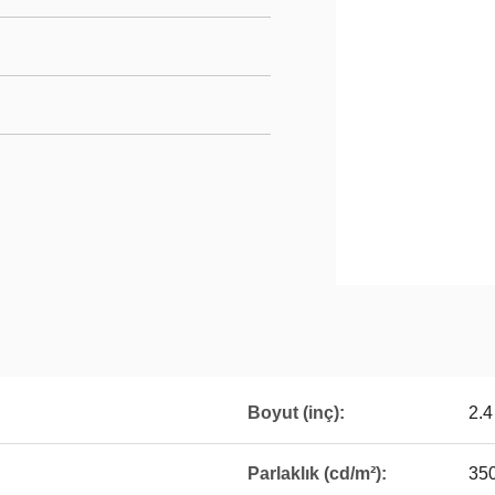
Boyut (inç):
2.4
Parlaklık (cd/m²):
35