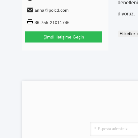
denetleni
anna@polcd.com
diyoruz.
86-755-21011746
Etiketler
Şimdi İletişime Geçin