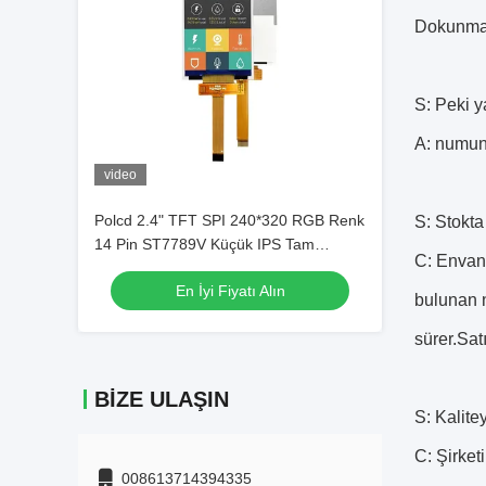
Dokunmati
S: Peki y
A: numune
video
Polcd 2.4" TFT SPI 240*320 RGB Renk
S: Stokta
14 Pin ST7789V Küçük IPS Tam
C: Envan
Görme Açısı 2.4 inç TFT LCD Ekranı
En İyi Fiyatı Alın
bulunan n
sürer.Sat
BIZE ULAŞIN
S: Kalite
C: Şirket
008613714394335