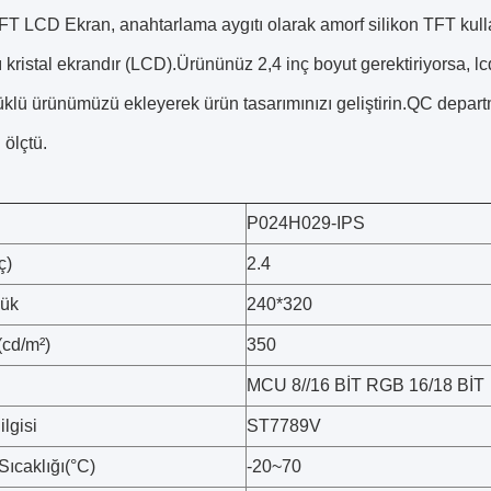
T LCD Ekran, anahtarlama aygıtı olarak amorf silikon TFT kullanan
ı kristal ekrandır (LCD).Ürününüz 2,4 inç boyut gerektiriyorsa, l
klü ürünümüzü ekleyerek ürün tasarımınızı geliştirin.QC departm
ölçtü.
P024H029-IPS
ç)
2.4
lük
240*320
(cd/m²)
350
MCU 8//16 BİT RGB 16/18 BİT
lgisi
ST7789V
Sıcaklığı(°C)
-20~70