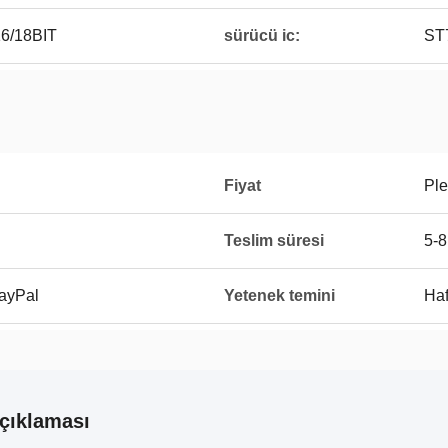
6/18BIT
sürücü ic:
ST
Fiyat
Ple
Teslim süresi
5-8
PayPal
Yetenek temini
Haf
çıklaması