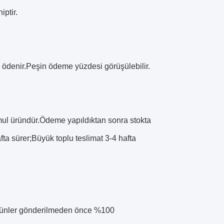
iptir.
/T ödenir.Peşin ödeme yüzdesi görüşülebilir.
mul üründür.Ödeme yapıldıktan sonra stokta
ta sürer;Büyük toplu teslimat 3-4 hafta
 ürünler gönderilmeden önce %100