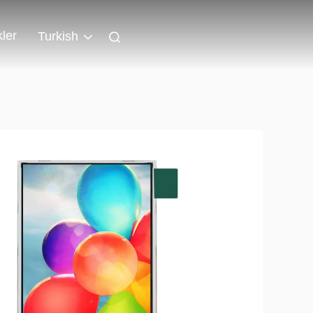
kler
Turkish