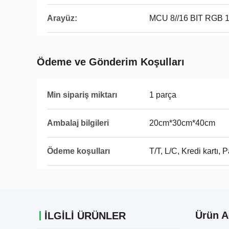
Arayüz:
MCU 8//16 BIT RGB 1
Ödeme ve Gönderim Koşulları
Min sipariş miktarı
1 parça
Ambalaj bilgileri
20cm*30cm*40cm
Ödeme koşulları
T/T, L/C, Kredi kartı, 
Ürün A
ILGILI ÜRÜNLER