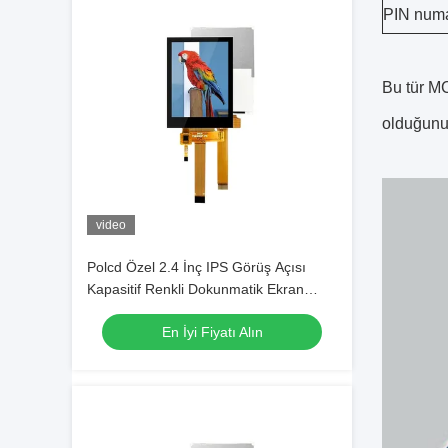
PIN numa
Bu tür M
olduğunu 
video
Polcd Özel 2.4 İnç IPS Görüş Açısı
Kapasitif Renkli Dokunmatik Ekran
240x320 Çözünürlük TFT LCD Modül
En İyi Fiyatı Alın