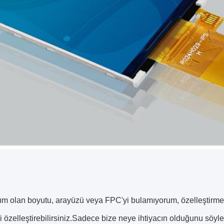
acım olan boyutu, arayüzü veya FPC'yi bulamıyorum, özelleşti
ki özelleştirebilirsiniz.Sadece bize neye ihtiyacın olduğunu sö