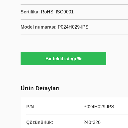
Sertifika:
RoHS, ISO9001
Model numarası:
P024H029-IPS
Bir teklif isteği
Ürün Detayları
P/N:
P024H029-IPS
Çözünürlük:
240*320