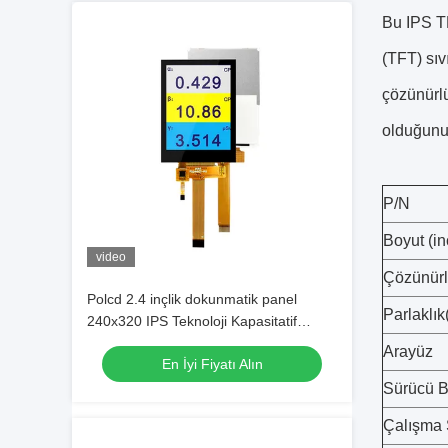
Bu IPS TF
(TFT) sıv
çözünürlü
olduğunu 
P/N
Boyut (in
video
Çözünür
Polcd 2.4 inçlik dokunmatik panel
Parlaklık
240x320 IPS Teknoloji Kapasitatif
Dokunmatik Ekran 2.4 " Mini Küçük
Arayüz
En İyi Fiyatı Alın
TFT LCD Ekranı
Sürücü Bi
Çalışma 