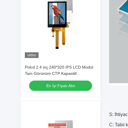
video
Polcd 2.4 inç 240*320 IPS LCD Modül
Tam Görünüm CTP Kapasitif
Dokunmatik Panel Qvga 2.4 TFT Ekran
En İyi Fiyatı Alın
S: İhtiy
C: Tabii 