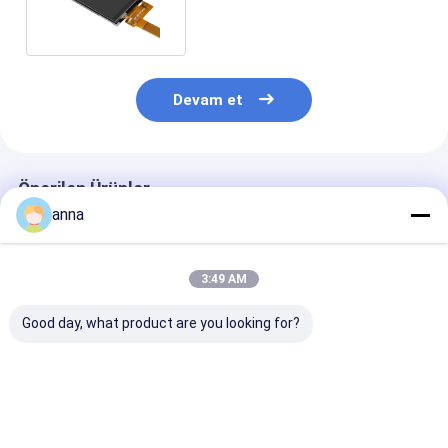
Paneli 240x320 2,4 İnç
Devam et
Önerilen Ürünler
anna
3:49 AM
Good day, what product are you looking for?
Polcd 260 Nit HD
Polcd 320 Nit 2.4 İnç
Polcd 2.8 Inch
TFT Ekran 240X320
Lcd Tft Ekran
240*320 çözün
4 Kablo SPI arayüzü
ST7789V 240x320
50pin Tft LCD
2.4 Inch Tft LCD
Çözünürlük Lcm
Ekran Modülü 
Ekran
Küçük Boyutlu