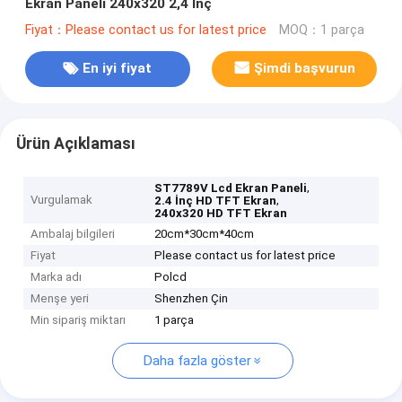
Ekran Paneli 240x320 2,4 İnç
Fiyat：Please contact us for latest price
MOQ：1 parça
En iyi fiyat
Şimdi başvurun
Ürün Açıklaması
,
ST7789V Lcd Ekran Paneli
Vurgulamak
,
2.4 İnç HD TFT Ekran
240x320 HD TFT Ekran
Ambalaj bilgileri
20cm*30cm*40cm
Fiyat
Please contact us for latest price
Marka adı
Polcd
Menşe yeri
Shenzhen Çin
Min sipariş miktarı
1 parça
Daha fazla göster