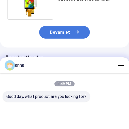
Ili9488 Mcu Spi arayüzü
Devam et
Önerilen Ürünler
anna
1:49 PM
Good day, what product are you looking for?
Çeşitli Uygulamalar
Polcd Küçük
Polcd 2.4" TFT
için Polcd 2.8-Inch
Dokunmatik LCD
Küçük Boyut 2.
Çözünürlük 240*320
Modülü 2.4" 240x320
IPS Ekran Mod
Spi Arayüzü TFT
LCM ekran Paneli 2.4
ST7789V3 240