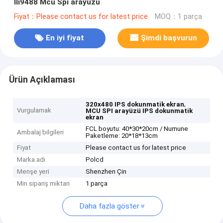
Ili9488 Mcu Spi arayüzü
Fiyat：Please contact us for latest price
MOQ：1 parça
En iyi fiyat
Şimdi başvurun
Ürün Açıklaması
,
320x480 IPS dokunmatik ekran
Vurgulamak
MCU SPI arayüzü IPS dokunmatik
ekran
FCL boyutu: 40*30*20cm / Numune
Ambalaj bilgileri
Paketleme: 20*18*13cm
Fiyat
Please contact us for latest price
Marka adı
Polcd
Menşe yeri
Shenzhen Çin
Min sipariş miktarı
1 parça
Daha fazla göster